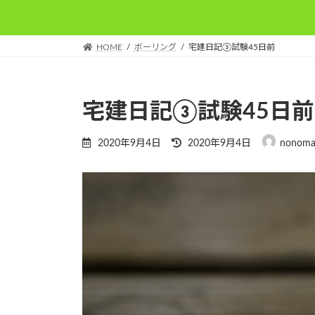
HOME
ボーリング
宅建日記③試験45日前
宅建日記③試験45日前
最
2020年9月4日
2020年9月4日
nonoma
終
更
新
日
時
: