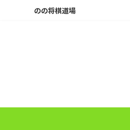
コ
ナ
のの将棋道場
ン
ビ
テ
ゲ
ン
ー
ツ
シ
へ
ョ
ス
ン
キ
に
ッ
移
プ
動