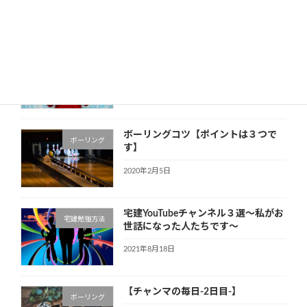
ー
2021年7月22日
シ
ョ
嫌いな人を好きになる方法～好きを増
人間関係で悩んでいる
やす～
方
ン
2020年3月9日
ボーリングコツ【ポイントは３つで
ボーリング
す】
2020年2月5日
宅建YouTubeチャンネル３選～私がお
宅建勉強方法
世話になった人たちです～
2021年8月18日
【チャンマの毎日-2日目-】
ボーリング