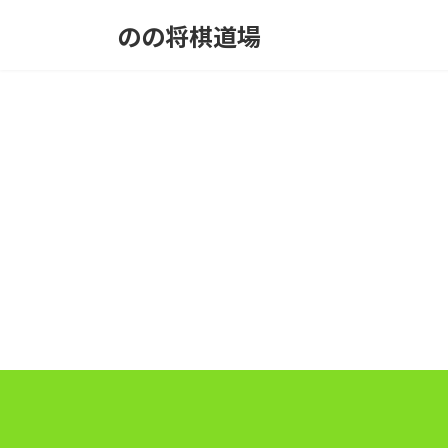
コ
ナ
のの将棋道場
ン
ビ
テ
ゲ
ン
ー
ツ
シ
へ
ョ
ス
ン
キ
に
ッ
移
プ
動