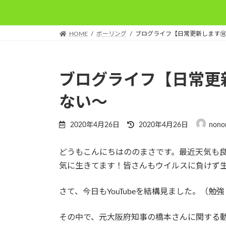
HOME
ボーリング
ブログライフ【日常更新します
ブログライフ【日常更
ない～
最
2020年4月26日
2020年4月26日
nono
終
更
どうもこんにちはののまさです。最近天気も
新
日
気に生きてます！皆さんもウイルスに負けず
時
:
さて、今日もYouTubeを結構見ました。（
その中で、元大阪府知事の橋本さんに関する