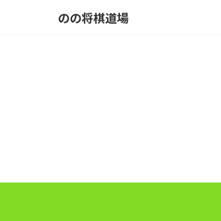
コ
ナ
のの将棋道場
ン
ビ
テ
ゲ
ン
ー
ツ
シ
へ
ョ
ス
ン
キ
に
ッ
移
プ
動