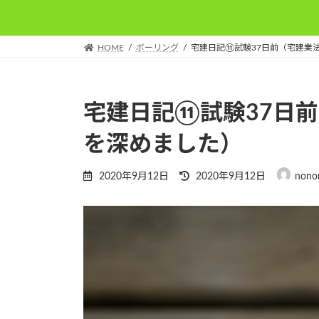
HOME
ボーリング
宅建日記⑪試験37日前（宅建業
宅建日記⑪試験37日
を深めました）
最
2020年9月12日
2020年9月12日
nono
終
更
新
日
時
: