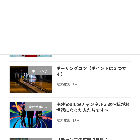
～初学者必見です～
2021年7月22日
嫌いな人を好きになる方法～好きを増
人間関係で悩んでいる
やす～
方
2020年3月9日
ボーリングコツ【ポイントは３つで
ボーリング
す】
2020年2月5日
宅建YouTubeチャンネル３選～私がお
宅建勉強方法
世話になった人たちです～
2021年8月18日